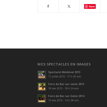
Save
NOS SPECTACLES EN IMAGES
Spectacle Médièval 2015
17 juillet 2015 - 17 h 26 min
Foire de Bar-sur-seine 2015
18 mai 2015 - 18 h 24 min
Foire de Bar-sur-Seine 2014
13 mai 2015 - 14 h 38 min